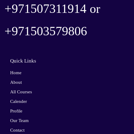
+971507311914 or
+
971503579806
Quick Links
Home
About
All Courses
Calender
Profile
Our Team
Contact