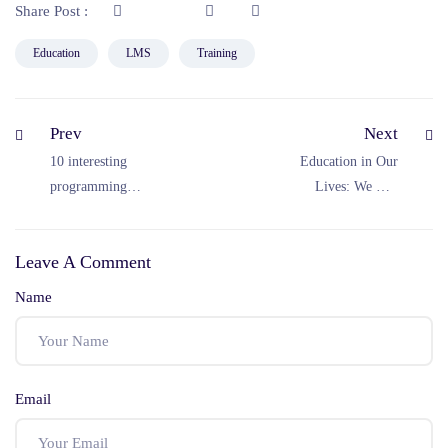
Share Post :
Education
LMS
Training
Prev
Next
10 interesting
Education in Our
programming
Lives: We Can
languages you
Change the Future
should be paying
Leave A Comment
attention to
Name
Email